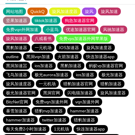
网站地图
QuickQ
旋风加速度器
旋风
旋风加速
坚果加速器
tiktok加速器
狗急加速器官网
免费vqn外网加速
小蓝鸟
优途加速器官网
风驰加速器
旋风加速器
八戒看书
免费vps加速器外网苹果版
黑豹加速器
一元机场
IOS加速器
旋风加速度器
outline
黑洞vqn加速
火箭加速器
快连加速器app
黑洞加速噐
ios加速器
黑豹加速器
蚂蚁vp加速器官网
飞鸟加速器
极光aurora加速器
ios加速器
极光加速器
旋风加速度器
一元机场
猎豹加速器官网
猎豹加速器
极光加速器官网
黑洞官网
闪电猫加速器
旋风加速度器
BitzNet官网
免费vqn加速外网
vqn加速外网
暴雪加速器
猎豹nvp加速器
hammer加速器
hammer加速器
twitter加速器
猎豹加速器
每天免费2小时加速器
1元机场
快连加速器app