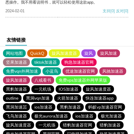
悉操作。我不用看说明书，就可以轻松使用这款app。
2024-02-01
支持
[0]
反对
[0]
友情链接
网站地图
QuickQ
旋风加速度器
旋风
旋风加速
坚果加速器
tiktok加速器
狗急加速器官网
免费vqn外网加速
小蓝鸟
优途加速器官网
风驰加速器
旋风加速器
八戒看书
免费vps加速器外网苹果版
黑豹加速器
一元机场
IOS加速器
旋风加速度器
outline
黑洞vqn加速
火箭加速器
快连加速器app
黑洞加速噐
ios加速器
黑豹加速器
蚂蚁vp加速器官网
飞鸟加速器
极光aurora加速器
ios加速器
极光加速器
旋风加速度器
一元机场
猎豹加速器官网
猎豹加速器