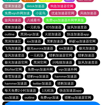
坚果加速器
tiktok加速器
狗急加速器官网
免费vqn外网加速
小蓝鸟
优途加速器官网
风驰加速器
旋风加速器
八戒看书
免费vps加速器外网苹果版
黑豹加速器
一元机场
IOS加速器
旋风加速度器
outline
黑洞vqn加速
火箭加速器
快连加速器app
黑洞加速噐
ios加速器
黑豹加速器
蚂蚁vp加速器官网
飞鸟加速器
极光aurora加速器
ios加速器
极光加速器
旋风加速度器
一元机场
猎豹加速器官网
猎豹加速器
极光加速器官网
黑洞官网
闪电猫加速器
旋风加速度器
BitzNet官网
免费vqn加速外网
vqn加速外网
暴雪加速器
猎豹nvp加速器
hammer加速器
hammer加速器
twitter加速器
猎豹加速器
每天免费2小时加速器
1元机场
快连加速器app
ios加速器
outline
免费vqn加速
猎豹vp加速器官网
海鸥加速器
暴雪vp永久免费加速器下载官网