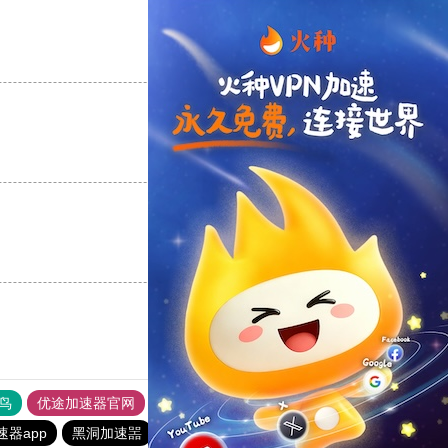
支持
[0]
反对
[0]
支持
[0]
反对
[0]
支持
[0]
反对
[0]
鸟
优途加速器官网
风驰加速器
旋风加速器
八戒看书
器app
黑洞加速噐
ios加速器
黑豹加速器