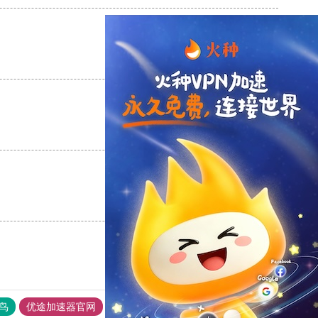
支持
[0]
反对
[0]
支持
[0]
反对
[0]
支持
[0]
反对
[0]
鸟
优途加速器官网
风驰加速器
旋风加速器
八戒看书