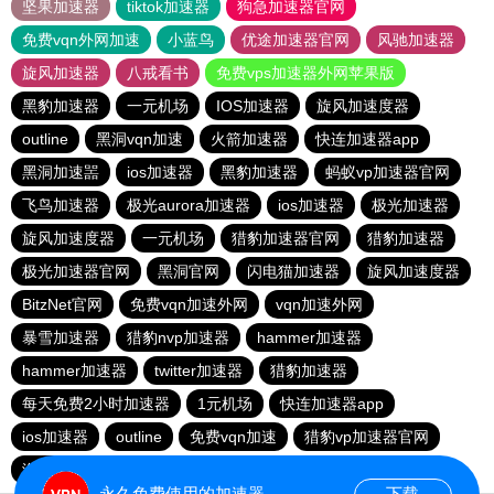
坚果加速器
tiktok加速器
狗急加速器官网
免费vqn外网加速
小蓝鸟
优途加速器官网
风驰加速器
旋风加速器
八戒看书
免费vps加速器外网苹果版
黑豹加速器
一元机场
IOS加速器
旋风加速度器
outline
黑洞vqn加速
火箭加速器
快连加速器app
黑洞加速噐
ios加速器
黑豹加速器
蚂蚁vp加速器官网
飞鸟加速器
极光aurora加速器
ios加速器
极光加速器
旋风加速度器
一元机场
猎豹加速器官网
猎豹加速器
极光加速器官网
黑洞官网
闪电猫加速器
旋风加速度器
BitzNet官网
免费vqn加速外网
vqn加速外网
暴雪加速器
猎豹nvp加速器
hammer加速器
hammer加速器
twitter加速器
猎豹加速器
每天免费2小时加速器
1元机场
快连加速器app
ios加速器
outline
免费vqn加速
猎豹vp加速器官网
海鸥加速器
暴雪vp永久免费加速器下载官网
永久免费使用的加速器
下载