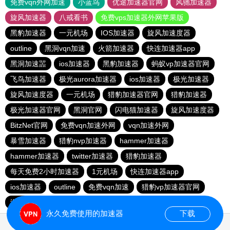
免费vqn外网加速
小蓝鸟
优途加速器官网
风驰加速器
旋风加速器
八戒看书
免费vps加速器外网苹果版
黑豹加速器
一元机场
IOS加速器
旋风加速度器
outline
黑洞vqn加速
火箭加速器
快连加速器app
黑洞加速噐
ios加速器
黑豹加速器
蚂蚁vp加速器官网
飞鸟加速器
极光aurora加速器
ios加速器
极光加速器
旋风加速度器
一元机场
猎豹加速器官网
猎豹加速器
极光加速器官网
黑洞官网
闪电猫加速器
旋风加速度器
BitzNet官网
免费vqn加速外网
vqn加速外网
暴雪加速器
猎豹nvp加速器
hammer加速器
hammer加速器
twitter加速器
猎豹加速器
每天免费2小时加速器
1元机场
快连加速器app
ios加速器
outline
免费vqn加速
猎豹vp加速器官网
海鸥加速器
暴雪vp永久免费加速器下载官网
永久免费使用的加速器
下载