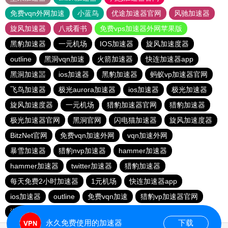
免费vqn外网加速
小蓝鸟
优途加速器官网
风驰加速器
旋风加速器
八戒看书
免费vps加速器外网苹果版
黑豹加速器
一元机场
IOS加速器
旋风加速度器
outline
黑洞vqn加速
火箭加速器
快连加速器app
黑洞加速噐
ios加速器
黑豹加速器
蚂蚁vp加速器官网
飞鸟加速器
极光aurora加速器
ios加速器
极光加速器
旋风加速度器
一元机场
猎豹加速器官网
猎豹加速器
极光加速器官网
黑洞官网
闪电猫加速器
旋风加速度器
BitzNet官网
免费vqn加速外网
vqn加速外网
暴雪加速器
猎豹nvp加速器
hammer加速器
hammer加速器
twitter加速器
猎豹加速器
每天免费2小时加速器
1元机场
快连加速器app
ios加速器
outline
免费vqn加速
猎豹vp加速器官网
海鸥加速器
暴雪vp永久免费加速器下载官网
永久免费使用的加速器
下载