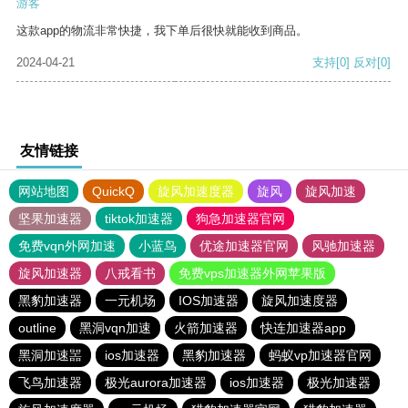
游客
这款app的物流非常快捷，我下单后很快就能收到商品。
2024-04-21
支持
[0]
反对
[0]
友情链接
网站地图
QuickQ
旋风加速度器
旋风
旋风加速
坚果加速器
tiktok加速器
狗急加速器官网
免费vqn外网加速
小蓝鸟
优途加速器官网
风驰加速器
旋风加速器
八戒看书
免费vps加速器外网苹果版
黑豹加速器
一元机场
IOS加速器
旋风加速度器
outline
黑洞vqn加速
火箭加速器
快连加速器app
黑洞加速噐
ios加速器
黑豹加速器
蚂蚁vp加速器官网
飞鸟加速器
极光aurora加速器
ios加速器
极光加速器