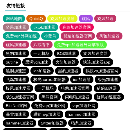
友情链接
网站地图
QuickQ
旋风加速度器
旋风
旋风加速
坚果加速器
tiktok加速器
狗急加速器官网
免费vqn外网加速
小蓝鸟
优途加速器官网
风驰加速器
旋风加速器
八戒看书
免费vps加速器外网苹果版
黑豹加速器
一元机场
IOS加速器
旋风加速度器
outline
黑洞vqn加速
火箭加速器
快连加速器app
黑洞加速噐
ios加速器
黑豹加速器
蚂蚁vp加速器官网
飞鸟加速器
极光aurora加速器
ios加速器
极光加速器
旋风加速度器
一元机场
猎豹加速器官网
猎豹加速器
极光加速器官网
黑洞官网
闪电猫加速器
旋风加速度器
BitzNet官网
免费vqn加速外网
vqn加速外网
暴雪加速器
猎豹nvp加速器
hammer加速器
hammer加速器
twitter加速器
猎豹加速器