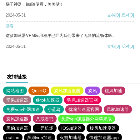
梯子神器，ins随便看，美美哒！
2024-05-31
支持
[0]
反对
[0]
游客
这款加速器VPM应用程序已经为我们带来了无限的流畅体验。
2024-05-31
支持
[0]
反对
[0]
友情链接
网站地图
QuickQ
旋风加速度器
旋风
旋风加速
坚果加速器
tiktok加速器
狗急加速器官网
免费vqn外网加速
小蓝鸟
优途加速器官网
风驰加速器
旋风加速器
八戒看书
免费vps加速器外网苹果版
黑豹加速器
一元机场
IOS加速器
旋风加速度器
outline
黑洞vqn加速
火箭加速器
快连加速器app