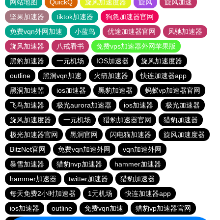
网站地图
QuickQ
旋风加速度器
旋风
旋风加速
坚果加速器
tiktok加速器
狗急加速器官网
免费vqn外网加速
小蓝鸟
优途加速器官网
风驰加速器
旋风加速器
八戒看书
免费vps加速器外网苹果版
黑豹加速器
一元机场
IOS加速器
旋风加速度器
outline
黑洞vqn加速
火箭加速器
快连加速器app
黑洞加速噐
ios加速器
黑豹加速器
蚂蚁vp加速器官网
飞鸟加速器
极光aurora加速器
ios加速器
极光加速器
旋风加速度器
一元机场
猎豹加速器官网
猎豹加速器
极光加速器官网
黑洞官网
闪电猫加速器
旋风加速度器
BitzNet官网
免费vqn加速外网
vqn加速外网
暴雪加速器
猎豹nvp加速器
hammer加速器
hammer加速器
twitter加速器
猎豹加速器
每天免费2小时加速器
1元机场
快连加速器app
ios加速器
outline
免费vqn加速
猎豹vp加速器官网