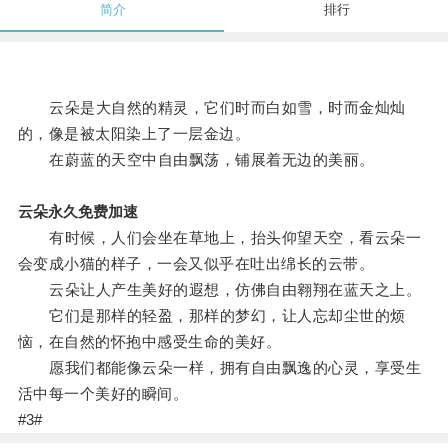
简介
排行
云朵是大自然的精灵，它们时而白如雪，时而金灿灿
的，像是被太阳染上了一层金边。
在蔚蓝的天空中自由飘荡，铺展着无边的美丽。
云朵永久免费加速
有时候，人们会坐在草地上，抬头仰望天空，看云朵一
会变成小猫的样子，一会又似乎在吐出绵长的云带。
云朵让人产生美好的遐想，仿佛自由翱翔在蓝天之上。
它们是那样的轻盈，那样的梦幻，让人忘却尘世的烦
恼，在自然的怀抱中感受生命的美好。
愿我们都能像云朵一样，拥有自由飘逸的心灵，享受生
活中每一个美好的瞬间。
#3#