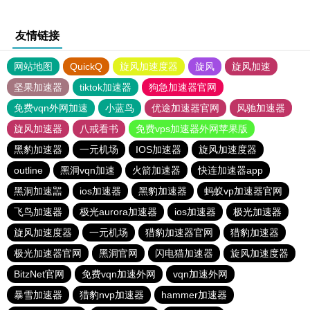
友情链接
网站地图
QuickQ
旋风加速度器
旋风
旋风加速
坚果加速器
tiktok加速器
狗急加速器官网
免费vqn外网加速
小蓝鸟
优途加速器官网
风驰加速器
旋风加速器
八戒看书
免费vps加速器外网苹果版
黑豹加速器
一元机场
IOS加速器
旋风加速度器
outline
黑洞vqn加速
火箭加速器
快连加速器app
黑洞加速噐
ios加速器
黑豹加速器
蚂蚁vp加速器官网
飞鸟加速器
极光aurora加速器
ios加速器
极光加速器
旋风加速度器
一元机场
猎豹加速器官网
猎豹加速器
极光加速器官网
黑洞官网
闪电猫加速器
旋风加速度器
BitzNet官网
免费vqn加速外网
vqn加速外网
暴雪加速器
猎豹nvp加速器
hammer加速器