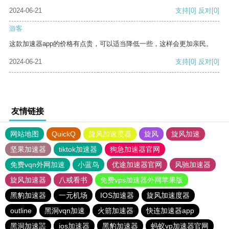
2024-06-21
支持
[0]
反对
[0]
游客
这款加速器app的价格有点贵，可以适当降低一些，这样会更加亲民。
2024-06-21
支持
[0]
反对
[0]
友情链接
网站地图
QuickQ
旋风加速度器
旋风
旋风加速
坚果加速器
tiktok加速器
狗急加速器官网
免费vqn外网加速
小蓝鸟
优途加速器官网
风驰加速器
旋风加速器
八戒看书
免费vps加速器外网苹果版
黑豹加速器
一元机场
IOS加速器
旋风加速度器
outline
黑洞vqn加速
火箭加速器
快连加速器app
黑洞加速噐
ios加速器
黑豹加速器
蚂蚁vp加速器官网