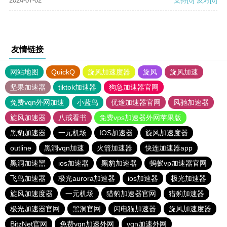
2024-07-02
支持
[0]
反对
[0]
友情链接
网站地图
QuickQ
旋风加速度器
旋风
旋风加速
坚果加速器
tiktok加速器
狗急加速器官网
免费vqn外网加速
小蓝鸟
优途加速器官网
风驰加速器
旋风加速器
八戒看书
免费vps加速器外网苹果版
黑豹加速器
一元机场
IOS加速器
旋风加速度器
outline
黑洞vqn加速
火箭加速器
快连加速器app
黑洞加速噐
ios加速器
黑豹加速器
蚂蚁vp加速器官网
飞鸟加速器
极光aurora加速器
ios加速器
极光加速器
旋风加速度器
一元机场
猎豹加速器官网
猎豹加速器
极光加速器官网
黑洞官网
闪电猫加速器
旋风加速度器
BitzNet官网
免费vqn加速外网
vqn加速外网