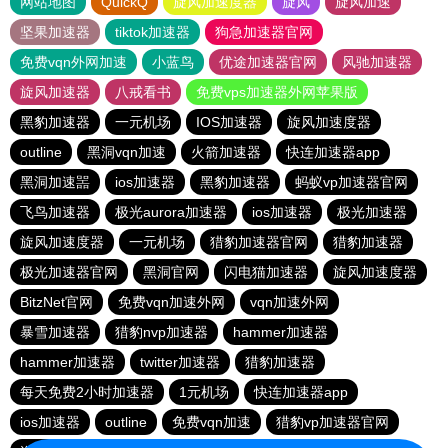
网站地图
QuickQ
旋风加速度器
旋风
旋风加速
坚果加速器
tiktok加速器
狗急加速器官网
免费vqn外网加速
小蓝鸟
优途加速器官网
风驰加速器
旋风加速器
八戒看书
免费vps加速器外网苹果版
黑豹加速器
一元机场
IOS加速器
旋风加速度器
outline
黑洞vqn加速
火箭加速器
快连加速器app
黑洞加速噐
ios加速器
黑豹加速器
蚂蚁vp加速器官网
飞鸟加速器
极光aurora加速器
ios加速器
极光加速器
旋风加速度器
一元机场
猎豹加速器官网
猎豹加速器
极光加速器官网
黑洞官网
闪电猫加速器
旋风加速度器
BitzNet官网
免费vqn加速外网
vqn加速外网
暴雪加速器
猎豹nvp加速器
hammer加速器
hammer加速器
twitter加速器
猎豹加速器
每天免费2小时加速器
1元机场
快连加速器app
ios加速器
outline
免费vqn加速
猎豹vp加速器官网