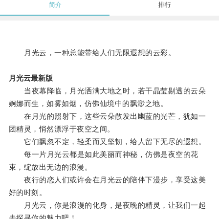
简介
排行
月光云，一种总能带给人们无限遐想的云彩。
月光云最新版
当夜幕降临，月光洒满大地之时，若干晶莹剔透的云朵
婀娜而生，如雾如烟，仿佛仙境中的飘渺之地。
在月光的照射下，这些云朵散发出幽蓝的光芒，犹如一
团精灵，悄然漂浮于夜空之间。
它们飘忽不定，轻柔而又坚韧，给人留下无尽的遐想。
每一片月光云都是如此美丽而神秘，仿佛是夜空的花
束，绽放出无边的浪漫。
夜行的恋人们或许会在月光云的陪伴下漫步，享受这美
好的时刻。
月光云，你是浪漫的化身，是夜晚的精灵，让我们一起
去探寻你的魅力吧！。