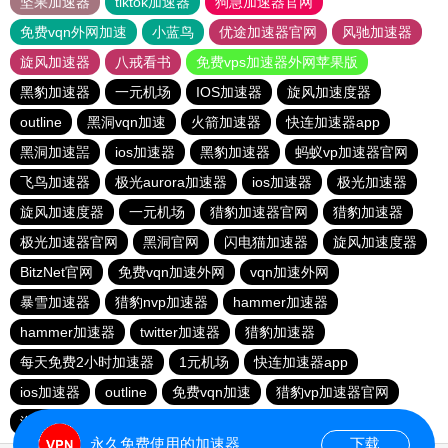
坚果加速器
tiktok加速器
狗急加速器官网
免费vqn外网加速
小蓝鸟
优途加速器官网
风驰加速器
旋风加速器
八戒看书
免费vps加速器外网苹果版
黑豹加速器
一元机场
IOS加速器
旋风加速度器
outline
黑洞vqn加速
火箭加速器
快连加速器app
黑洞加速噐
ios加速器
黑豹加速器
蚂蚁vp加速器官网
飞鸟加速器
极光aurora加速器
ios加速器
极光加速器
旋风加速度器
一元机场
猎豹加速器官网
猎豹加速器
极光加速器官网
黑洞官网
闪电猫加速器
旋风加速度器
BitzNet官网
免费vqn加速外网
vqn加速外网
暴雪加速器
猎豹nvp加速器
hammer加速器
hammer加速器
twitter加速器
猎豹加速器
每天免费2小时加速器
1元机场
快连加速器app
ios加速器
outline
免费vqn加速
猎豹vp加速器官网
海鸥加速器
暴雪vp永久免费加速器下载官网
永久免费使用的加速器
下载