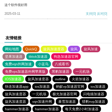
这个软件很好用
2025-03-11
支持
[0]
反对
[0]
友情链接
网站地图
QuickQ
旋风加速度器
旋风
旋风加速
坚果加速器
tiktok加速器
狗急加速器官网
免费vqn外网加速
小蓝鸟
八戒看书
免费vps加速器外网苹果版
黑豹加速器
一元机场
IOS加速器
旋风加速度器
outline
火箭加速器
快连加速器app
ios加速器
蚂蚁vp加速器官网
ios加速器
旋风加速度器
一元机场
极光加速器官网
闪电猫加速器
旋风加速度器
vqn加速外网
暴雪加速器
猎豹nvp加速器
hammer加速器
hammer加速器
每天免费2小时加速器