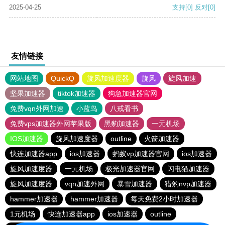
2025-04-25
支持
[0]
反对
[0]
友情链接
网站地图
QuickQ
旋风加速度器
旋风
旋风加速
坚果加速器
tiktok加速器
狗急加速器官网
免费vqn外网加速
小蓝鸟
八戒看书
免费vps加速器外网苹果版
黑豹加速器
一元机场
IOS加速器
旋风加速度器
outline
火箭加速器
快连加速器app
ios加速器
蚂蚁vp加速器官网
ios加速器
旋风加速度器
一元机场
极光加速器官网
闪电猫加速器
旋风加速度器
vqn加速外网
暴雪加速器
猎豹nvp加速器
hammer加速器
hammer加速器
每天免费2小时加速器
1元机场
快连加速器app
ios加速器
outline