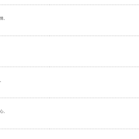
情。
。
。
心。