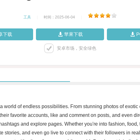
工具
|
时间：2025-06-04
|
卓下载
苹果下载
安卓市场，安全绿色
s a world of endless possibilities. From stunning photos of exotic
eir favorite accounts, like and comment on posts, and even dire
 hashtags and explore pages. Whether you're into fashion, food, t
stories, and even go live to connect with their followers in rea