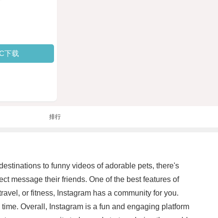
PC下载
排行
 destinations to funny videos of adorable pets, there's
ct message their friends. One of the best features of
ravel, or fitness, Instagram has a community for you.
l time. Overall, Instagram is a fun and engaging platform