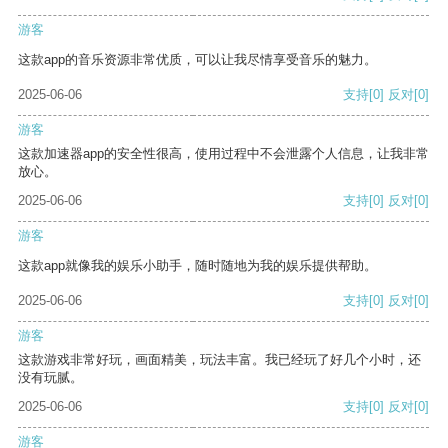
游客
这款app的音乐资源非常优质，可以让我尽情享受音乐的魅力。
2025-06-06
支持
[0]
反对
[0]
游客
这款加速器app的安全性很高，使用过程中不会泄露个人信息，让我非常
放心。
2025-06-06
支持
[0]
反对
[0]
游客
这款app就像我的娱乐小助手，随时随地为我的娱乐提供帮助。
2025-06-06
支持
[0]
反对
[0]
游客
这款游戏非常好玩，画面精美，玩法丰富。我已经玩了好几个小时，还
没有玩腻。
2025-06-06
支持
[0]
反对
[0]
游客