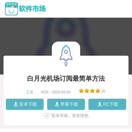
白月光机场订阅最简单方法
工具
|
时间：2025-06-06
|
安卓下载
苹果下载
PC下载
安卓市场，安全绿色