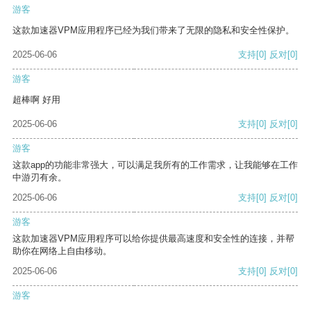
游客
这款加速器VPM应用程序已经为我们带来了无限的隐私和安全性保护。
2025-06-06
支持
[0]
反对
[0]
游客
超棒啊 好用
2025-06-06
支持
[0]
反对
[0]
游客
这款app的功能非常强大，可以满足我所有的工作需求，让我能够在工作
中游刃有余。
2025-06-06
支持
[0]
反对
[0]
游客
这款加速器VPM应用程序可以给你提供最高速度和安全性的连接，并帮
助你在网络上自由移动。
2025-06-06
支持
[0]
反对
[0]
游客