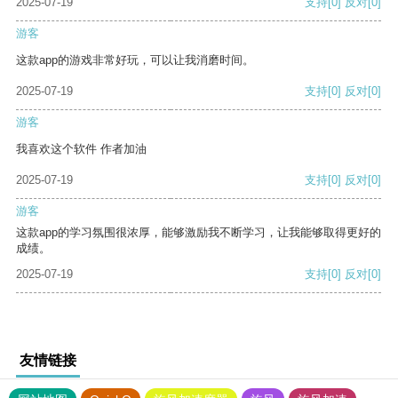
2025-07-19
支持
[0]
反对
[0]
游客
这款app的游戏非常好玩，可以让我消磨时间。
2025-07-19
支持
[0]
反对
[0]
游客
我喜欢这个软件 作者加油
2025-07-19
支持
[0]
反对
[0]
游客
这款app的学习氛围很浓厚，能够激励我不断学习，让我能够取得更好的
成绩。
2025-07-19
支持
[0]
反对
[0]
友情链接