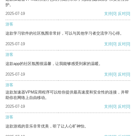
护。
2025-07-19
支持
[0]
反对
[0]
游客
这款学习软件的社区氛围非常好，可以与其他学习者交流学习心得。
2025-07-19
支持
[0]
反对
[0]
游客
这款app的社区氛围很温馨，让我能够感受到家的温暖。
2025-07-19
支持
[0]
反对
[0]
游客
这款加速器VPM应用程序可以给你提供最高速度和安全性的连接，并帮
助你在网络上自由移动。
2025-07-19
支持
[0]
反对
[0]
游客
这款游戏的音乐非常优美，听了让人心旷神怡。