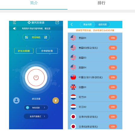
简介
排行