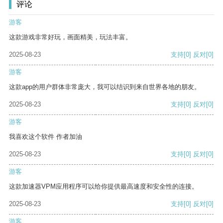
评论
游客
这款游戏非常好玩，画面精美，玩法丰富。
2025-08-23
支持
[0]
反对
[0]
游客
这款app的用户群体非常庞大，我可以结识到来自世界各地的朋友。
2025-08-23
支持
[0]
反对
[0]
游客
我喜欢这个软件 作者加油
2025-08-23
支持
[0]
反对
[0]
游客
这款加速器VPM应用程序可以给你提供最高速度和安全性的连接。
2025-08-23
支持
[0]
反对
[0]
游客