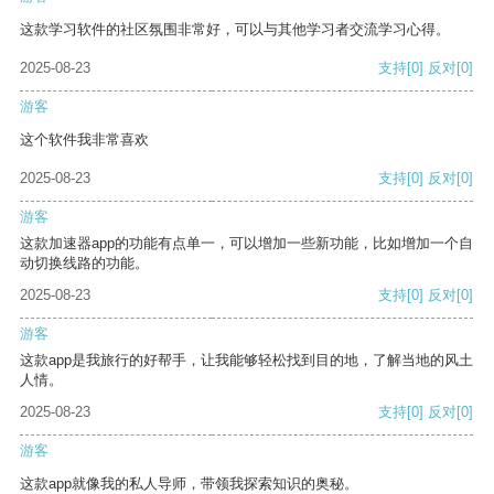
这款学习软件的社区氛围非常好，可以与其他学习者交流学习心得。
2025-08-23
支持
[0]
反对
[0]
游客
这个软件我非常喜欢
2025-08-23
支持
[0]
反对
[0]
游客
这款加速器app的功能有点单一，可以增加一些新功能，比如增加一个自
动切换线路的功能。
2025-08-23
支持
[0]
反对
[0]
游客
这款app是我旅行的好帮手，让我能够轻松找到目的地，了解当地的风土
人情。
2025-08-23
支持
[0]
反对
[0]
游客
这款app就像我的私人导师，带领我探索知识的奥秘。