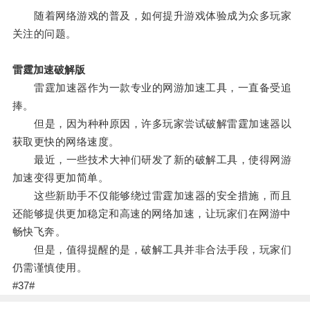
随着网络游戏的普及，如何提升游戏体验成为众多玩家
关注的问题。
雷霆加速破解版
雷霆加速器作为一款专业的网游加速工具，一直备受追
捧。
但是，因为种种原因，许多玩家尝试破解雷霆加速器以
获取更快的网络速度。
最近，一些技术大神们研发了新的破解工具，使得网游
加速变得更加简单。
这些新助手不仅能够绕过雷霆加速器的安全措施，而且
还能够提供更加稳定和高速的网络加速，让玩家们在网游中
畅快飞奔。
但是，值得提醒的是，破解工具并非合法手段，玩家们
仍需谨慎使用。
#37#