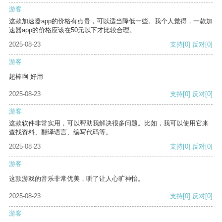
游客
这款加速器app的价格有点贵，可以适当降低一些。我个人觉得，一款加
速器app的价格应该在50元以下才比较合理。
2025-08-23
支持
[0]
反对
[0]
游客
超棒啊 好用
2025-08-23
支持
[0]
反对
[0]
游客
这款软件非常实用，可以帮助我解决很多问题。比如，我可以使用它来
查找资料、翻译语言、编写代码等。
2025-08-23
支持
[0]
反对
[0]
游客
这款游戏的音乐非常优美，听了让人心旷神怡。
2025-08-23
支持
[0]
反对
[0]
游客