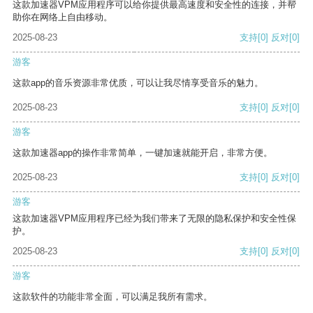
这款加速器VPM应用程序可以给你提供最高速度和安全性的连接，并帮
助你在网络上自由移动。
2025-08-23
支持
[0]
反对
[0]
游客
这款app的音乐资源非常优质，可以让我尽情享受音乐的魅力。
2025-08-23
支持
[0]
反对
[0]
游客
这款加速器app的操作非常简单，一键加速就能开启，非常方便。
2025-08-23
支持
[0]
反对
[0]
游客
这款加速器VPM应用程序已经为我们带来了无限的隐私保护和安全性保
护。
2025-08-23
支持
[0]
反对
[0]
游客
这款软件的功能非常全面，可以满足我所有需求。