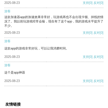
2025-08-23
支持
[0]
反对
[0]
游客
这款加速器app的加速效果非常好，玩游戏再也不会出现卡顿、掉线的情
况了。我以前玩游戏经常会输，现在有了这个app，我的游戏水平提升了
不少。
2025-08-23
支持
[0]
反对
[0]
游客
这款app的游戏非常好玩，可以让我消磨时间。
2025-08-23
支持
[0]
反对
[0]
游客
这个是app神器
2025-08-23
支持
[0]
反对
[0]
友情链接