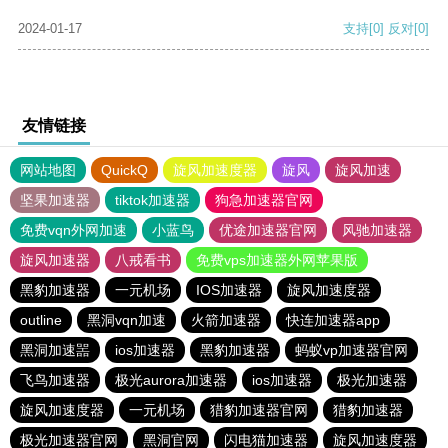
2024-01-17
支持
[0]
反对
[0]
友情链接
网站地图
QuickQ
旋风加速度器
旋风
旋风加速
坚果加速器
tiktok加速器
狗急加速器官网
免费vqn外网加速
小蓝鸟
优途加速器官网
风驰加速器
旋风加速器
八戒看书
免费vps加速器外网苹果版
黑豹加速器
一元机场
IOS加速器
旋风加速度器
outline
黑洞vqn加速
火箭加速器
快连加速器app
黑洞加速噐
ios加速器
黑豹加速器
蚂蚁vp加速器官网
飞鸟加速器
极光aurora加速器
ios加速器
极光加速器
旋风加速度器
一元机场
猎豹加速器官网
猎豹加速器
极光加速器官网
黑洞官网
闪电猫加速器
旋风加速度器