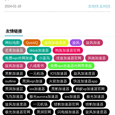
2024-01-18
支持
[0]
反对
[0]
友情链接
网站地图
QuickQ
旋风加速度器
旋风
旋风加速
坚果加速器
tiktok加速器
狗急加速器官网
免费vqn外网加速
小蓝鸟
优途加速器官网
风驰加速器
旋风加速器
八戒看书
免费vps加速器外网苹果版
黑豹加速器
一元机场
IOS加速器
旋风加速度器
outline
黑洞vqn加速
火箭加速器
快连加速器app
黑洞加速噐
ios加速器
黑豹加速器
蚂蚁vp加速器官网
飞鸟加速器
极光aurora加速器
ios加速器
极光加速器
旋风加速度器
一元机场
猎豹加速器官网
猎豹加速器
极光加速器官网
黑洞官网
闪电猫加速器
旋风加速度器