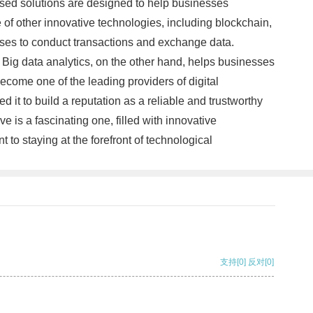
based solutions are designed to help businesses
 of other innovative technologies, including blockchain,
sses to conduct transactions and exchange data.
 Big data analytics, on the other hand, helps businesses
ecome one of the leading providers of digital
it to build a reputation as a reliable and trustworthy
 is a fascinating one, filled with innovative
to staying at the forefront of technological
支持
[0]
反对
[0]