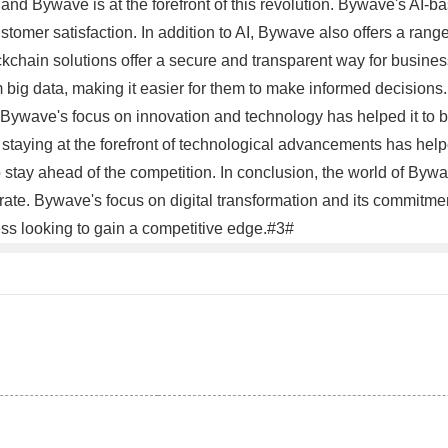
 and Bywave is at the forefront of this revolution. Bywave's AI-
tomer satisfaction. In addition to AI, Bywave also offers a range
ckchain solutions offer a secure and transparent way for busine
 big data, making it easier for them to make informed decisions.
. Bywave's focus on innovation and technology has helped it to b
aying at the forefront of technological advancements has helped 
stay ahead of the competition. In conclusion, the world of Bywave
e. Bywave's focus on digital transformation and its commitment 
ss looking to gain a competitive edge.#3#