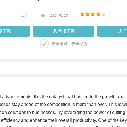
工具
|
时间：2024-01-18
|
卓下载
苹果下载
安卓市场，安全绿色
 advancements. It is the catalyst that has led to the growth and d
nesses stay ahead of the competition is more than ever. This i
mation solutions to businesses. By leveraging the power of cutt
 efficiency and enhance their overall productivity. One of the key