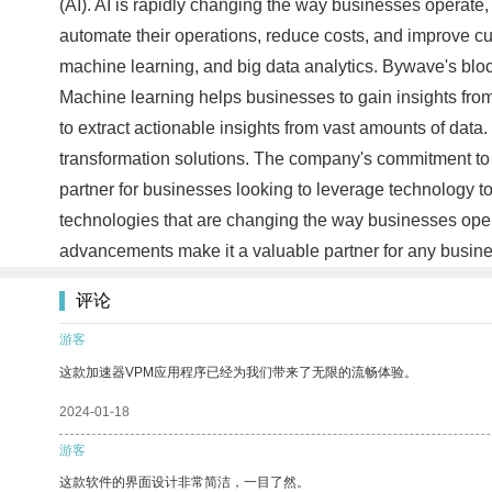
(AI). AI is rapidly changing the way businesses operate,
automate their operations, reduce costs, and improve cus
machine learning, and big data analytics. Bywave's blo
Machine learning helps businesses to gain insights from
to extract actionable insights from vast amounts of data
transformation solutions. The company's commitment to st
partner for businesses looking to leverage technology to 
technologies that are changing the way businesses operat
advancements make it a valuable partner for any busine
评论
游客
这款加速器VPM应用程序已经为我们带来了无限的流畅体验。
2024-01-18
游客
这款软件的界面设计非常简洁，一目了然。