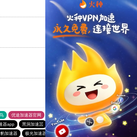
支持
[0]
反对
[0]
支持
[0]
反对
[0]
支持
[0]
反对
[0]
鸟
优途加速器官网
风驰加速器
旋风加速器
八戒看书
器app
黑洞加速噐
ios加速器
黑豹加速器
猎豹加速器
极光加速器官网
黑洞官网
闪电猫加速器