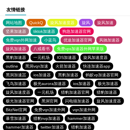
友情链接
网站地图
QuickQ
旋风加速度器
旋风
旋风加速
坚果加速器
tiktok加速器
狗急加速器官网
免费vqn外网加速
小蓝鸟
优途加速器官网
风驰加速器
旋风加速器
八戒看书
免费vps加速器外网苹果版
黑豹加速器
一元机场
IOS加速器
旋风加速度器
outline
黑洞vqn加速
火箭加速器
快连加速器app
黑洞加速噐
ios加速器
黑豹加速器
蚂蚁vp加速器官网
飞鸟加速器
极光aurora加速器
ios加速器
极光加速器
旋风加速度器
一元机场
猎豹加速器官网
猎豹加速器
极光加速器官网
黑洞官网
闪电猫加速器
旋风加速度器
BitzNet官网
免费vqn加速外网
vqn加速外网
暴雪加速器
猎豹nvp加速器
hammer加速器
hammer加速器
twitter加速器
猎豹加速器