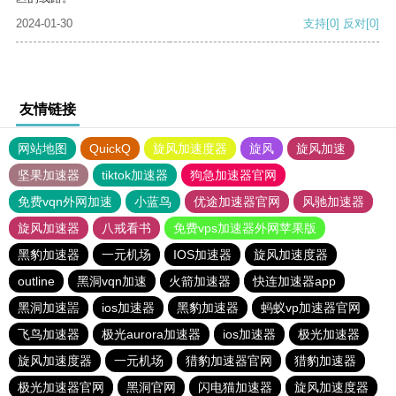
2024-01-30
支持
[0]
反对
[0]
友情链接
网站地图
QuickQ
旋风加速度器
旋风
旋风加速
坚果加速器
tiktok加速器
狗急加速器官网
免费vqn外网加速
小蓝鸟
优途加速器官网
风驰加速器
旋风加速器
八戒看书
免费vps加速器外网苹果版
黑豹加速器
一元机场
IOS加速器
旋风加速度器
outline
黑洞vqn加速
火箭加速器
快连加速器app
黑洞加速噐
ios加速器
黑豹加速器
蚂蚁vp加速器官网
飞鸟加速器
极光aurora加速器
ios加速器
极光加速器
旋风加速度器
一元机场
猎豹加速器官网
猎豹加速器
极光加速器官网
黑洞官网
闪电猫加速器
旋风加速度器