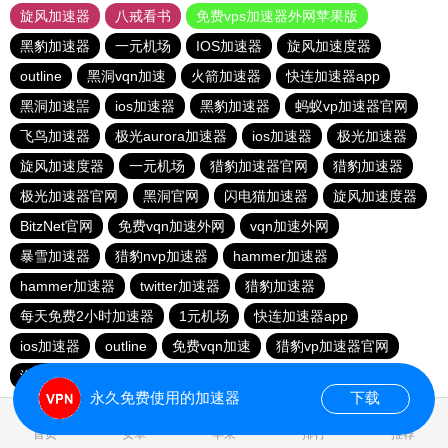
旋风加速器
八戒看书
免费vps加速器外网苹果版
黑豹加速器
一元机场
IOS加速器
旋风加速度器
outline
黑洞vqn加速
火箭加速器
快连加速器app
黑洞加速噐
ios加速器
黑豹加速器
蚂蚁vp加速器官网
飞鸟加速器
极光aurora加速器
ios加速器
极光加速器
旋风加速度器
一元机场
猎豹加速器官网
猎豹加速器
极光加速器官网
黑洞官网
闪电猫加速器
旋风加速度器
BitzNet官网
免费vqn加速外网
vqn加速外网
暴雪加速器
猎豹nvp加速器
hammer加速器
hammer加速器
twitter加速器
猎豹加速器
每天免费2小时加速器
1元机场
快连加速器app
ios加速器
outline
免费vqn加速
猎豹vp加速器官网
海鸥加速器
暴雪vp永久免费加速器下载官网
永久免费使用的加速器
下载
1.727626s
首页
安卓
苹果
排行
推荐