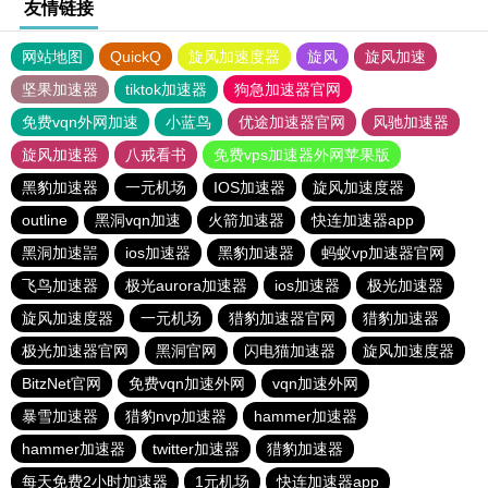
友情链接
网站地图
QuickQ
旋风加速度器
旋风
旋风加速
坚果加速器
tiktok加速器
狗急加速器官网
免费vqn外网加速
小蓝鸟
优途加速器官网
风驰加速器
旋风加速器
八戒看书
免费vps加速器外网苹果版
黑豹加速器
一元机场
IOS加速器
旋风加速度器
outline
黑洞vqn加速
火箭加速器
快连加速器app
黑洞加速噐
ios加速器
黑豹加速器
蚂蚁vp加速器官网
飞鸟加速器
极光aurora加速器
ios加速器
极光加速器
旋风加速度器
一元机场
猎豹加速器官网
猎豹加速器
极光加速器官网
黑洞官网
闪电猫加速器
旋风加速度器
BitzNet官网
免费vqn加速外网
vqn加速外网
暴雪加速器
猎豹nvp加速器
hammer加速器
hammer加速器
twitter加速器
猎豹加速器
每天免费2小时加速器
1元机场
快连加速器app