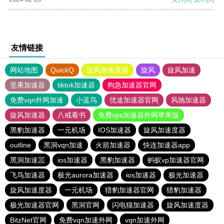
友情链接
网站地图
QuickQ
旋风加速度器
旋风
旋风加速
坚果加速器
tiktok加速器
狗急加速器官网
免费vqn外网加速
小蓝鸟
优途加速器官网
风驰加速器
旋风加速器
八戒看书
免费vps加速器外网苹果版
黑豹加速器
一元机场
IOS加速器
旋风加速度器
outline
黑洞vqn加速
火箭加速器
快连加速器app
黑洞加速噐
ios加速器
黑豹加速器
蚂蚁vp加速器官网
飞鸟加速器
极光aurora加速器
ios加速器
极光加速器
旋风加速度器
一元机场
猎豹加速器官网
猎豹加速器
极光加速器官网
黑洞官网
闪电猫加速器
旋风加速度器
BitzNet官网
免费vqn加速外网
vqn加速外网