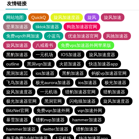
友情链接
网站地图
QuickQ
旋风加速度器
旋风
旋风加速
坚果加速器
tiktok加速器
狗急加速器官网
免费vqn外网加速
小蓝鸟
优途加速器官网
风驰加速器
旋风加速器
八戒看书
免费vps加速器外网苹果版
黑豹加速器
一元机场
IOS加速器
旋风加速度器
outline
黑洞vqn加速
火箭加速器
快连加速器app
黑洞加速噐
ios加速器
黑豹加速器
蚂蚁vp加速器官网
飞鸟加速器
极光aurora加速器
ios加速器
极光加速器
旋风加速度器
一元机场
猎豹加速器官网
猎豹加速器
极光加速器官网
黑洞官网
闪电猫加速器
旋风加速度器
BitzNet官网
免费vqn加速外网
vqn加速外网
暴雪加速器
猎豹nvp加速器
hammer加速器
hammer加速器
twitter加速器
猎豹加速器
每天免费2小时加速器
1元机场
快连加速器app