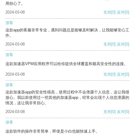
用担心了。
2024-03-08
支持
[0]
反对
[0]
游客
这款app的客服非常专业，遇到问题总是能够及时解决，让我能够安心工
作。
2024-03-08
支持
[0]
反对
[0]
游客
这款加速器VPM应用程序可以给你提供全球覆盖和最高安全性的连接。
2024-03-08
支持
[0]
反对
[0]
游客
这款加速器app的安全性很高，使用过程中不会泄露个人信息，这让我很
放心。我以前使用过一些其他的加速器app，经常会出现个人信息泄露的
情况，这让我非常担心。
2024-03-08
支持
[0]
反对
[0]
游客
这款软件的操作非常简单，即使是小白也能快速上手。