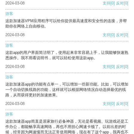
2024-03-08
支持
[0]
反对
[0]
游客
这款加速器VPM应用程序可以给你提供最高速度和安全性的连接，并帮
助你在网络上自由移动。
2024-03-08
支持
[0]
反对
[0]
游客
这款app的用户界面简洁明了，使用起来非常容易上手，让我能够快速熟
悉操作。我不用看说明书，就可以轻松使用这款app。
2024-03-08
支持
[0]
反对
[0]
游客
这款加速器app的功能有点单一，可以增加一些新功能。比如，可以增加
一个自动切换线路的功能，这样就可以根据网络情况自动选择最优的线
路，从而获得更好的加速效果。
2024-03-08
支持
[0]
反对
[0]
游客
这款加速器app简直是居家旅行必备神器，无论是看视频、玩游戏还是工
作办公，都能畅享高速网络，再也不用担心网速卡顿了。以前出差的时
候，经常因为网速慢而无法正常使用网络，现在有了这个app，我再也不