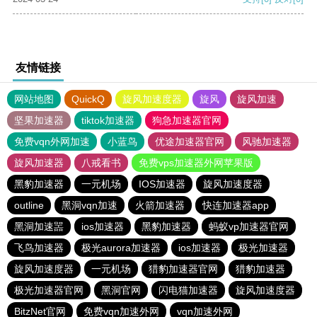
友情链接
网站地图
QuickQ
旋风加速度器
旋风
旋风加速
坚果加速器
tiktok加速器
狗急加速器官网
免费vqn外网加速
小蓝鸟
优途加速器官网
风驰加速器
旋风加速器
八戒看书
免费vps加速器外网苹果版
黑豹加速器
一元机场
IOS加速器
旋风加速度器
outline
黑洞vqn加速
火箭加速器
快连加速器app
黑洞加速噐
ios加速器
黑豹加速器
蚂蚁vp加速器官网
飞鸟加速器
极光aurora加速器
ios加速器
极光加速器
旋风加速度器
一元机场
猎豹加速器官网
猎豹加速器
极光加速器官网
黑洞官网
闪电猫加速器
旋风加速度器
BitzNet官网
免费vqn加速外网
vqn加速外网