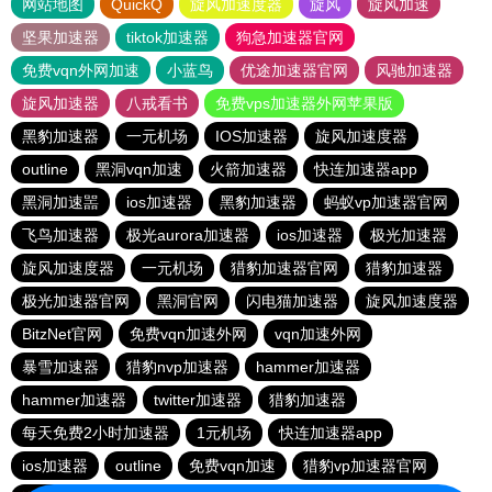
网站地图
QuickQ
旋风加速度器
旋风
旋风加速
坚果加速器
tiktok加速器
狗急加速器官网
免费vqn外网加速
小蓝鸟
优途加速器官网
风驰加速器
旋风加速器
八戒看书
免费vps加速器外网苹果版
黑豹加速器
一元机场
IOS加速器
旋风加速度器
outline
黑洞vqn加速
火箭加速器
快连加速器app
黑洞加速噐
ios加速器
黑豹加速器
蚂蚁vp加速器官网
飞鸟加速器
极光aurora加速器
ios加速器
极光加速器
旋风加速度器
一元机场
猎豹加速器官网
猎豹加速器
极光加速器官网
黑洞官网
闪电猫加速器
旋风加速度器
BitzNet官网
免费vqn加速外网
vqn加速外网
暴雪加速器
猎豹nvp加速器
hammer加速器
hammer加速器
twitter加速器
猎豹加速器
每天免费2小时加速器
1元机场
快连加速器app
ios加速器
outline
免费vqn加速
猎豹vp加速器官网